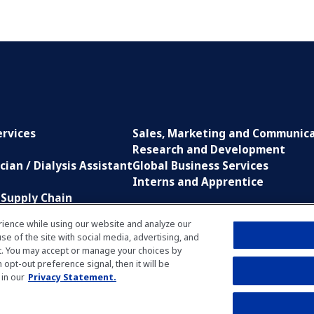
ervices
Sales, Marketing and Communic
Research and Development
cian / Dialysis Assistant
Global Business Services
Interns and Apprentice
Supply Chain
ss Functions
ience while using our website and analyze our
 of the site with social media, advertising, and
ology
t. You may accept or manage your choices by
opt-out preference signal, then it will be
 in our
Privacy Statement.
Privacy Po
Manage Cookie Preferences