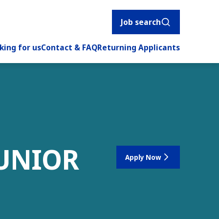
Job search
king for us
Contact & FAQ
Returning Applicants
JUNIOR
Apply Now