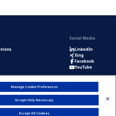
Social Media
ations
LinkedIn
Xing
Facebook
YouTube
Manage Cookie Preferences
Accept Only Necessary
Accept All Cookies
licy
Imprint
Terms of Use
Notice for Applicants