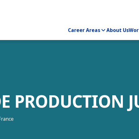
Career Areas
About Us
Wor
DE PRODUCTION 
France