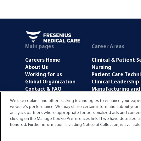
Main pages
Career Areas
Careers Home
Clinical & Patient S
About Us
Nursing
Working for us
Patient Care Techni
Global Organization
Clinical Leadership
Contact & FAQ
Manufacturing and 
Returning Applicants
Corporate & Busine
We use cookies and other tracking technologies to enhance your exper
FreseniusMedicalCare.com
Engineering
website’s performance. We may share certain information about your use
Information Techn
analytics partners where appropriate for personalized ads and conten
clicking on the Manage Cookie Preferences link. If we have detected an 
honored. Further information, including Notice at Collection, is available
© Fresenius Medical Care AG
2026