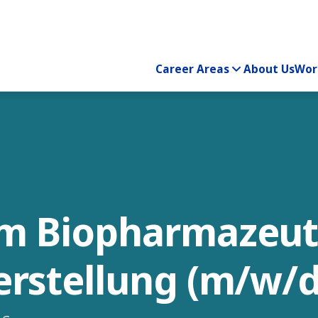
Career Areas
About Us
Wor
um Biopharmazeut
erstellung (m/w/d