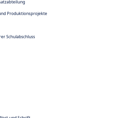
satzabteilung
und Produktionsprojekte
rer Schulabschluss
Wort und Schrift