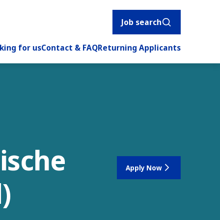
Job search
king for us
Contact & FAQ
Returning Applicants
ische
Apply Now
)