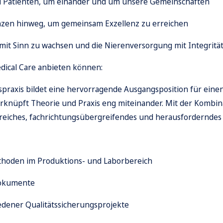
 Patienten, um einander und um unsere Gemeinschaften
zen hinweg, um gemeinsam Exzellenz zu erreichen
 – mit Sinn zu wachsen und die Nierenversorgung mit Integrit
edical Care anbieten können:
praxis bildet eine hervorragende Ausgangsposition für eine
erknüpft Theorie und Praxis eng miteinander. Mit der Kombi
reiches,
fachrichtungsübergreifendes
und herausforderndes 
thoden im Produktions- und Laborbereich
Dokumente
dener Qualitätssicherungsprojekte