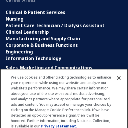
Career Areas
Clinical & Patient Services
Nursing
Patient Care Technician / Dialysis Assistant
Clinical Leadership
Manufacturing and Supply Chain
Corporate & Business Functions
Engineering
Information Technology
Sales, Marketing and Communications
Research and Development
We use cookies and other tracking technologies to enhance
Global Business Services
your experience while using our website and analyze our
Interns and Apprentice
website’s performance. We may share certain information
Social Media
about your use of the site with social media, advertising,
and analytics partners where appropriate for personalized
ads and content. You may accept or manage your choices by
LinkedIn
clicking on the Manage Cookie Preferences link. If we have
Xing
detected an opt-out preference signal, then it will be
Facebook
honored. Further information, including Notice at Collection,
YouTube
is available in our
Privacy Statement.