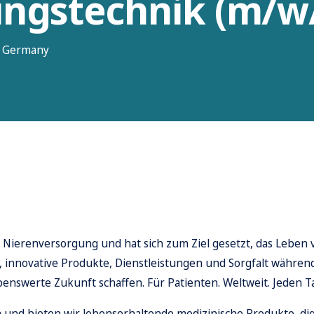
ngstechnik (m/w
6, Germany
er Nierenversorgung und hat sich zum Ziel gesetzt, das Lebe
ge, innovative Produkte, Dienstleistungen und Sorgfalt währ
benswerte Zukunft schaffen. Für Patienten. Weltweit. Jeden Ta
nd bieten wir lebenserhaltende medizinische Produkte, dig