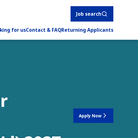
Job search
king for us
Contact & FAQ
Returning Applicants
r
Apply Now