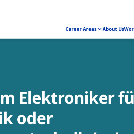
Career Areas
About Us
Wor
m Elektroniker fü
ik oder